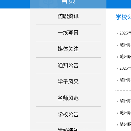
首页
随职资讯
学校
一线写真
202
随州职
媒体关注
随州职
通知公告
202
随州职
学子风采
名师风范
随州职
随州职
学校公告
随州